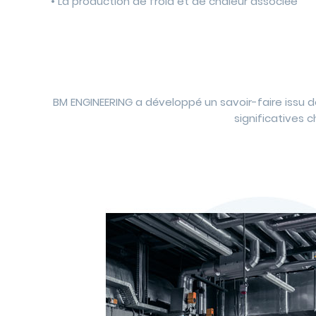
• La production de froid et de chaleur associée
BM ENGINEERING a développé un savoir-faire issu de
significatives 