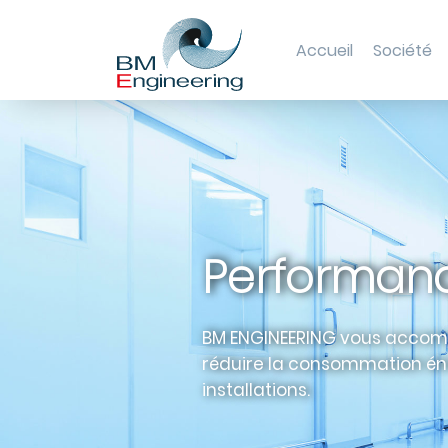
Accueil
Société
Performanc
BM ENGINEERING vous acco
réduire la consommation én
installations.