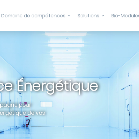
Domaine de compétences
Solutions
Bio-Module
>
>
e Énergétique
mpagne pour
ergétique de vos